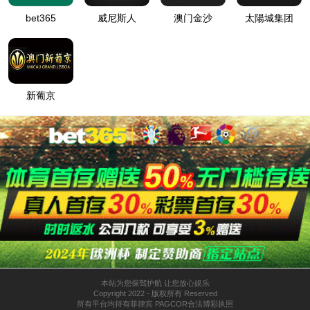
请仔细检查您输入的网址是否正确。
返回官网